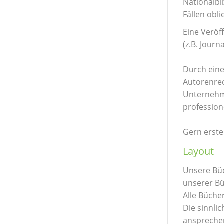
Nationalbi
Fällen obl
Eine Verö
f
(z.B. Journ
Durch eine
Autorenrec
Unternehme
profession
Gern erste
Layout
Unsere Büc
unserer Bü
Alle Bücher
Die sinnli
ansprechen