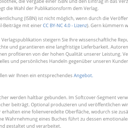
bliothek, die Vergabe einer ISBN und den Eintrag in das Verz
iegt die Wahl der Publikationsform dem Verlag.
fentlichung (ISBN)
ist nicht möglich, wenn durch die Verö
ffe
al-Beiträ
ge mit einer
CC BY-NC 4.0 - Lizenz
). Gern kümmern wi
 Verlagspublikation steigern Sie Ihre wissenschaftliche Repu
hte und garantieren eine langfristige Lieferbarkeit. Autore
n profitieren von der hohen Qualität unserer Leistung. Ver
elles und persönliches Handeln gegenüber unseren Kunden
llen wir Ihnen ein entsprechendes
Angebot.
her werden haltbar gebunden. Im Softcover-Segment verwen
cher beiträgt. Optional produzieren und veröffentlichen w
 erhalten eine folienveredelte Oberfläche, wodurch sie zusät
che Wahrnehmung eines Buches führt zu dessen emotional
d gestaltet und verarbeitet.