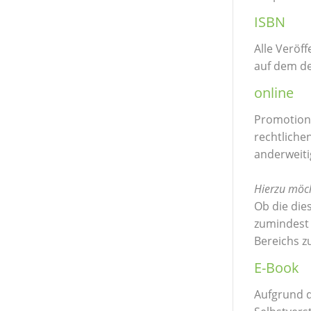
ISBN
Alle Veröf
auf dem de
online
Promotions
rechtliche
anderweitig
Hierzu möc
Ob die die
zumindest 
Bereichs z
E-Book
Aufgrund d