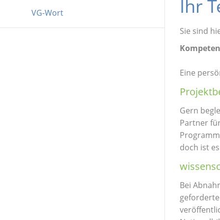
Ihr T
VG-Wort
Sie sind hi
Kompetenz
Eine persö
Projektb
Gern begle
Partner fü
Programmfü
doch ist es
wissensc
Bei Abnahm
geforderte
veröffentl